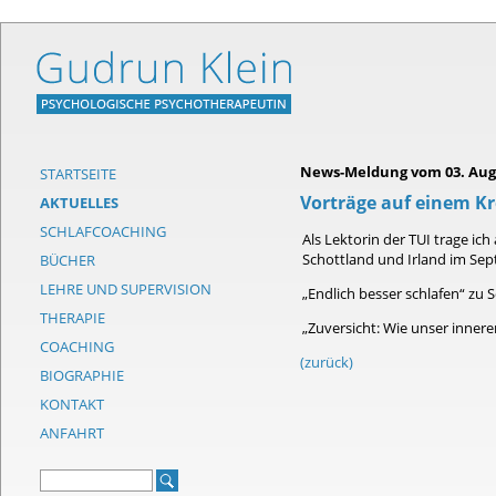
News-Meldung vom 03. Augu
STARTSEITE
Vorträge auf einem Kr
AKTUELLES
SCHLAFCOACHING
Als Lektorin der TUI trage ic
Schottland und Irland im Se
BÜCHER
LEHRE UND SUPERVISION
„Endlich besser schlafen“ zu
THERAPIE
„Zuversicht: Wie unser innere
COACHING
(zurück)
BIOGRAPHIE
KONTAKT
ANFAHRT