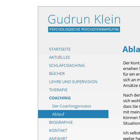
Abl
STARTSEITE
AKTUELLES
Der Konta
SCHLAFCOACHING
ersehen 
BÜCHER
für ein e
sich an 
LEHRE UND SUPERVISION
Ansätze s
THERAPIE
Nach dem
COACHING
sich woh
Der Coachingprozess
dass Sie 
mit mein
Ablauf
Können Si
BIOGRAPHIE
Situatio
KONTAKT
Ich selbs
ANFAHRT
weiter he