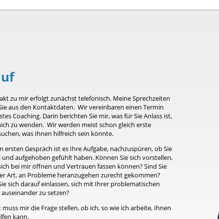
auf
kt zu mir erfolgt zunächst telefonisch. Meine Sprechzeiten
Sie aus den Kontaktdaten. Wir vereinbaren einen Termin
rstes Coaching. Darin berichten Sie mir, was für Sie Anlass ist,
mich zu wenden. Wir werden meist schon gleich erste
uchen, was Ihnen hilfreich sein könnte.
 ersten Gespräch ist es Ihre Aufgabe, nachzuspüren, ob Sie
l und aufgehoben gefühlt haben. Können Sie sich vorstellen,
sich bei mir öffnen und Vertrauen fassen können? Sind Sie
er Art, an Probleme heranzugehen zurecht gekommen?
e sich darauf einlassen, sich mit Ihrer problematischen
n auseinander zu setzen?
t muss mir die Frage stellen, ob ich, so wie ich arbeite, Ihnen
lfen kann.