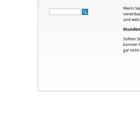
Wenn Sie
vereinba
und wel
Stunden
Sollten S
können S
gar nicht