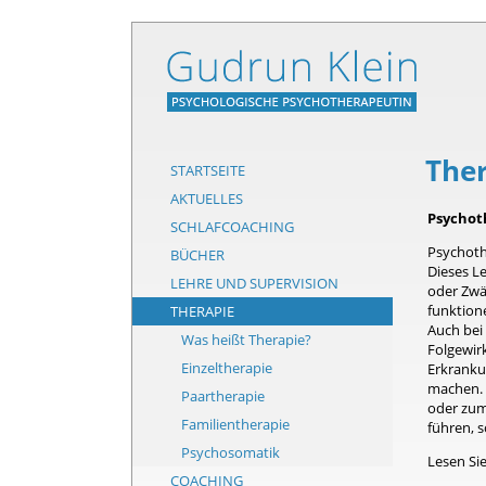
The
STARTSEITE
AKTUELLES
Psychot
SCHLAFCOACHING
Psychoth
BÜCHER
Dieses Le
LEHRE UND SUPERVISION
oder Zwän
funktion
THERAPIE
Auch bei
Was heißt Therapie?
Folgewir
Einzeltherapie
Erkranku
machen. E
Paartherapie
oder zum
Familientherapie
führen, s
Psychosomatik
Lesen Sie
COACHING